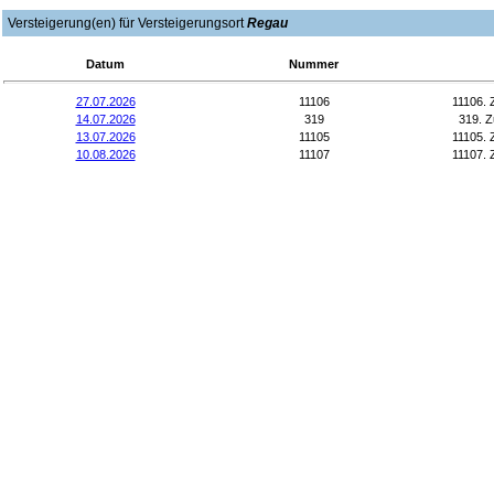
Versteigerung(en) für Versteigerungsort
Regau
Datum
Nummer
27.07.2026
11106
11106. 
14.07.2026
319
319. Z
13.07.2026
11105
11105. 
10.08.2026
11107
11107. 